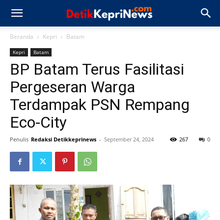
Beranda
Kepri
Batam
Kepri
Batam
BP Batam Terus Fasilitasi
Pergeseran Warga
Terdampak PSN Rempang
Eco-City
Penulis
Redaksi Detikkeprinews
-
September 24, 2024
267
0