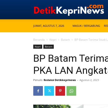
JUMAT, AGUSTUS 7, 2026
MASUK / BERGABUNG
RE
Beranda
Kepri
Batam
BP Batam Terima Studi 
Kepri
Batam
BP Batam Terima
PKA LAN Angkata
Penulis
Redaksi Detikkeprinews
-
Agustus 2, 2023