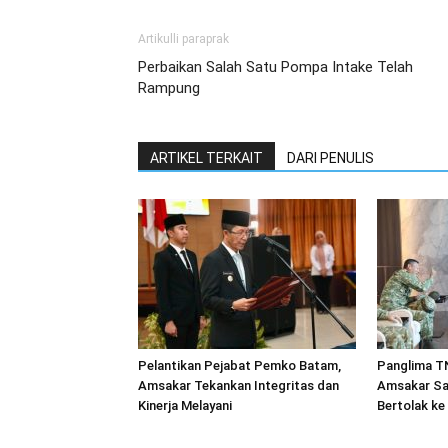
Artikulli paraprak
Perbaikan Salah Satu Pompa Intake Telah
Rampung
ARTIKEL TERKAIT
DARI PENULIS
Pelantikan Pejabat Pemko Batam,
Panglima TN
Amsakar Tekankan Integritas dan
Amsakar Sa
Kinerja Melayani
Bertolak ke