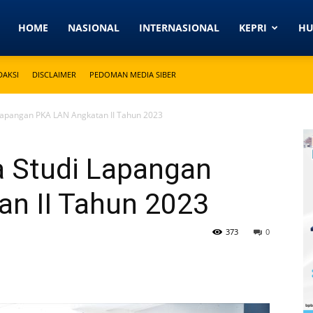
Detikkeprinews.com
HOME
NASIONAL
INTERNASIONAL
KEPRI
H
DAKSI
DISCLAIMER
PEDOMAN MEDIA SIBER
Lapangan PKA LAN Angkatan II Tahun 2023
 Studi Lapangan
n II Tahun 2023
373
0