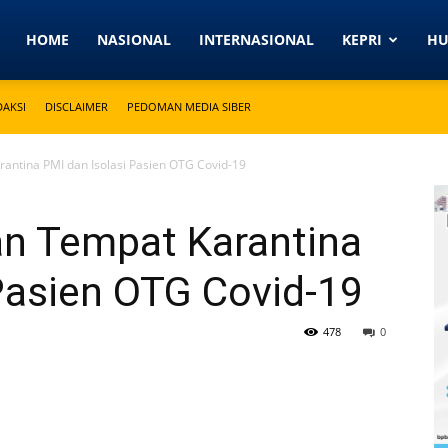
Detikkeprinews.com
HOME
NASIONAL
INTERNASIONAL
KEPRI
H
DAKSI
DISCLAIMER
PEDOMAN MEDIA SIBER
antina PMI dan Isolasi Pasien OTG Covid-19
n Tempat Karantina
Pasien OTG Covid-19
478
0