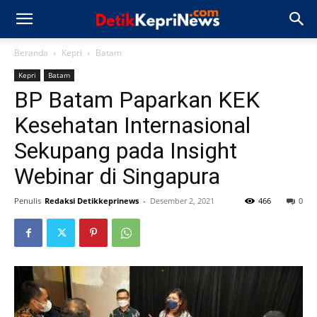
Beranda
Kepri
Batam
Kepri
Batam
BP Batam Paparkan KEK
Kesehatan Internasional
Sekupang pada Insight
Webinar di Singapura
Penulis
Redaksi Detikkeprinews
-
Desember 2, 2021
466
0