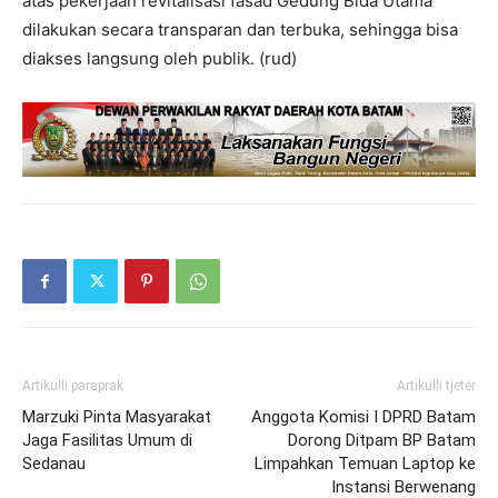
atas pekerjaan revitalisasi fasad Gedung Bida Utama
dilakukan secara transparan dan terbuka, sehingga bisa
diakses langsung oleh publik. (rud)
Artikulli paraprak
Artikulli tjetër
Marzuki Pinta Masyarakat
Anggota Komisi I DPRD Batam
Jaga Fasilitas Umum di
Dorong Ditpam BP Batam
Sedanau
Limpahkan Temuan Laptop ke
Instansi Berwenang