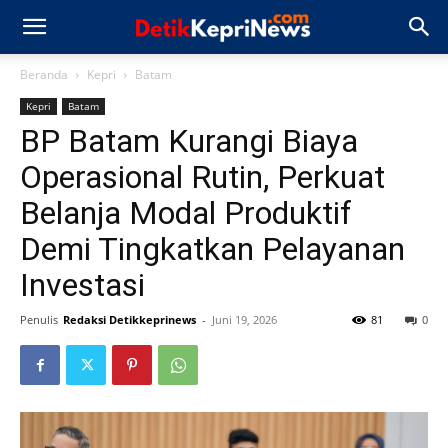
Beranda
Kepri
Batam
Kepri
Batam
BP Batam Kurangi Biaya
Operasional Rutin, Perkuat
Belanja Modal Produktif
Demi Tingkatkan Pelayanan
Investasi
Penulis
Redaksi Detikkeprinews
-
Juni 19, 2026
81
0