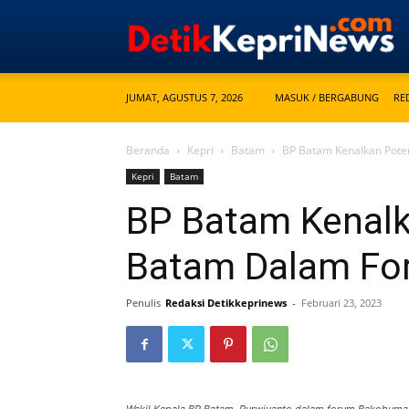
JUMAT, AGUSTUS 7, 2026
MASUK / BERGABUNG
RE
Beranda
Kepri
Batam
BP Batam Kenalkan Pote
Kepri
Batam
BP Batam Kenalk
Batam Dalam F
Penulis
Redaksi Detikkeprinews
-
Februari 23, 2023