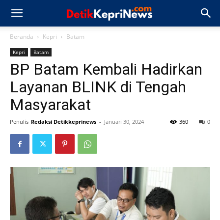
Beranda
Kepri
Batam
Kepri
Batam
BP Batam Kembali Hadirkan
Layanan BLINK di Tengah
Masyarakat
Penulis
Redaksi Detikkeprinews
-
Januari 30, 2024
360
0