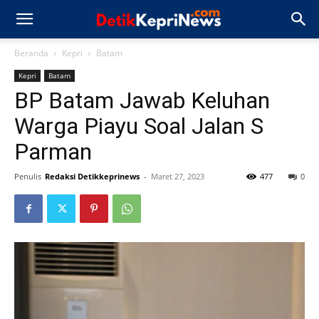
Beranda
Kepri
Batam
Kepri
Batam
BP Batam Jawab Keluhan
Warga Piayu Soal Jalan S
Parman
Penulis
Redaksi Detikkeprinews
-
Maret 27, 2023
477
0