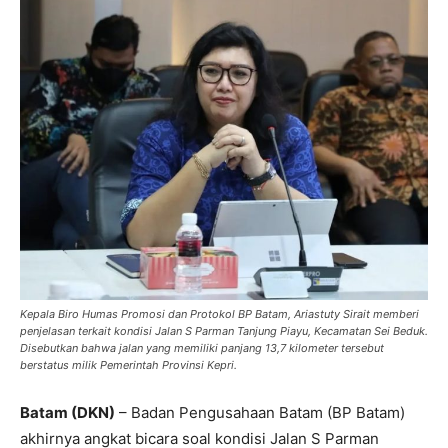
Kepala Biro Humas Promosi dan Protokol BP Batam, Ariastuty Sirait memberi
penjelasan terkait kondisi Jalan S Parman Tanjung Piayu, Kecamatan Sei Beduk.
Disebutkan bahwa jalan yang memiliki panjang 13,7 kilometer tersebut
berstatus milik Pemerintah Provinsi Kepri.
Batam (DKN)
– Badan Pengusahaan Batam (BP Batam)
akhirnya angkat bicara soal kondisi Jalan S Parman