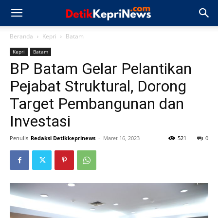
Beranda
Kepri
Batam
Kepri
Batam
BP Batam Gelar Pelantikan
Pejabat Struktural, Dorong
Target Pembangunan dan
Investasi
Penulis
Redaksi Detikkeprinews
-
Maret 16, 2023
521
0