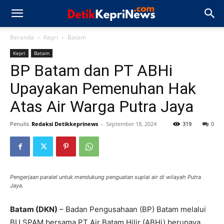
Beranda
Kepri
Batam
Kepri
Batam
BP Batam dan PT ABHi
Upayakan Pemenuhan Hak
Atas Air Warga Putra Jaya
Penulis
Redaksi Detikkeprinews
-
September 18, 2024
319
0
Pengerjaan paralel untuk mendukung penguatan suplai air di wilayah Putra
Jaya.
Batam (DKN)
– Badan Pengusahaan (BP) Batam melalui
BU SPAM bersama PT Air Batam Hilir (ABHi) berupaya