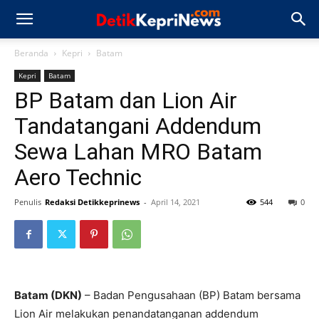
Beranda
Kepri
Batam
Kepri
Batam
BP Batam dan Lion Air
Tandatangani Addendum
Sewa Lahan MRO Batam
Aero Technic
Penulis
Redaksi Detikkeprinews
-
April 14, 2021
544
0
Batam (DKN)
– Badan Pengusahaan (BP) Batam bersama
Lion Air melakukan penandatanganan addendum