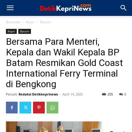
Beranda
Kepri
Batam
Kepri
Batam
Bersama Para Menteri,
Kepala dan Wakil Kepala BP
Batam Resmikan Gold Coast
International Ferry Terminal
di Bengkong
Penulis
Redaksi Detikkeprinews
-
April 14, 2025
255
0