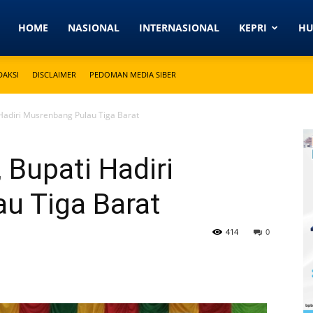
Detikkeprinews.com
HOME
NASIONAL
INTERNASIONAL
KEPRI
H
DAKSI
DISCLAIMER
PEDOMAN MEDIA SIBER
i Hadiri Musrenbang Pulau Tiga Barat
, Bupati Hadiri
u Tiga Barat
414
0