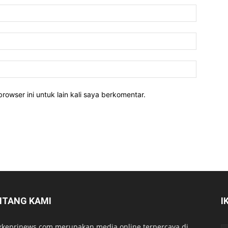
rowser ini untuk lain kali saya berkomentar.
NTANG KAMI
I
kkeprinews.com merupakan media online terpercaya di