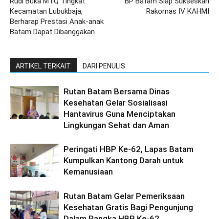
Rudi Buka MTQ Tingkat
BP Batam Siap Sukseskan
Kecamatan Lubukbaja,
Rakornas IV KAHMI
Berharap Prestasi Anak-anak
Batam Dapat Dibanggakan
ARTIKEL TERKAIT
DARI PENULIS
Rutan Batam Bersama Dinas
Kesehatan Gelar Sosialisasi
Hantavirus Guna Menciptakan
Lingkungan Sehat dan Aman
Peringati HBP Ke-62, Lapas Batam
Kumpulkan Kantong Darah untuk
Kemanusiaan
Rutan Batam Gelar Pemeriksaan
Kesehatan Gratis Bagi Pengunjung
Dalam Rangka HBP Ke-62