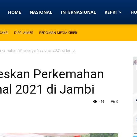
Detikkeprinews.com
HOME
NASIONAL
INTERNASIONAL
KEPRI
H
DAKSI
DISCLAIMER
PEDOMAN MEDIA SIBER
rkemahan Wirakarya Nasional 2021 di Jambi
seskan Perkemahan
al 2021 di Jambi
416
0