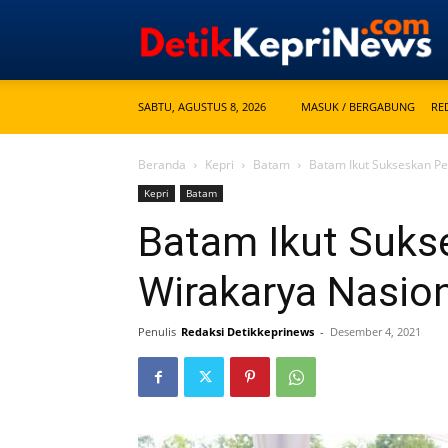
SABTU, AGUSTUS 8, 2026
MASUK / BERGABUNG
RE
Beranda
Kepri
Batam
Batam Ikut Sukseskan Pe
Kepri
Batam
Batam Ikut Suk
Wirakarya Nasion
Penulis
Redaksi Detikkeprinews
-
Desember 4, 2021