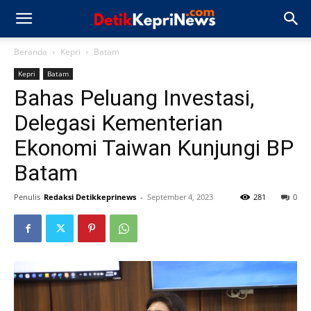
Beranda
Kepri
Batam
Kepri
Batam
Bahas Peluang Investasi,
Delegasi Kementerian
Ekonomi Taiwan Kunjungi BP
Batam
Penulis
Redaksi Detikkeprinews
-
September 4, 2023
281
0