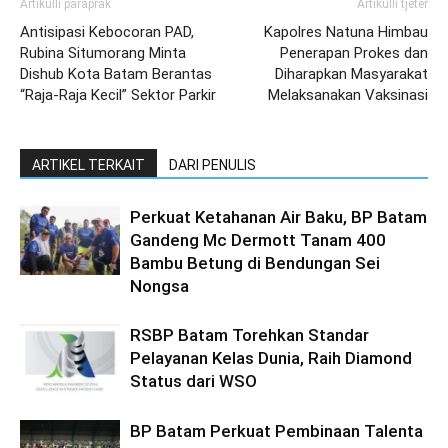
Artikulli paraprak
Artikulli tjetër
Antisipasi Kebocoran PAD,
Kapolres Natuna Himbau
Rubina Situmorang Minta
Penerapan Prokes dan
Dishub Kota Batam Berantas
Diharapkan Masyarakat
“Raja-Raja Kecil” Sektor Parkir
Melaksanakan Vaksinasi
ARTIKEL TERKAIT
DARI PENULIS
Perkuat Ketahanan Air Baku, BP Batam
Gandeng Mc Dermott Tanam 400
Bambu Betung di Bendungan Sei
Nongsa
RSBP Batam Torehkan Standar
Pelayanan Kelas Dunia, Raih Diamond
Status dari WSO
BP Batam Perkuat Pembinaan Talenta