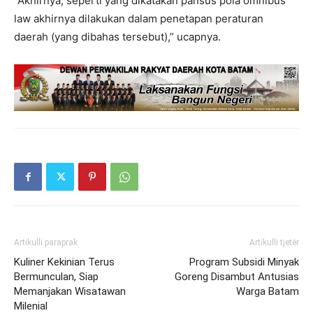
“Akhirnya, seperti yang dikatakan pansus pola omnibus
law akhirnya dilakukan dalam penetapan peraturan
daerah (yang dibahas tersebut),” ucapnya.
Artikulli paraprak
Artikulli tjetër
Kuliner Kekinian Terus
Program Subsidi Minyak
Bermunculan, Siap
Goreng Disambut Antusias
Memanjakan Wisatawan
Warga Batam
Milenial