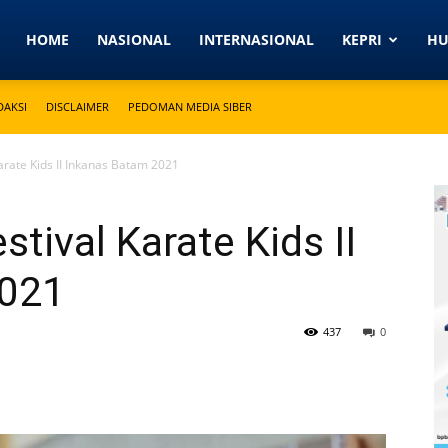
Detikkeprinews.com
HOME
NASIONAL
INTERNASIONAL
KEPRI
H
DAKSI
DISCLAIMER
PEDOMAN MEDIA SIBER
rate Kids II Inkanas Batam 2021
tival Karate Kids II
2021
437
0