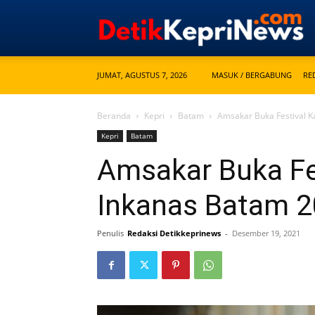
JUMAT, AGUSTUS 7, 2026
MASUK / BERGABUNG
RE
Beranda
Kepri
Batam
Amsakar Buka Festival Ka
Kepri
Batam
Amsakar Buka Fes
Inkanas Batam 
Penulis
Redaksi Detikkeprinews
-
Desember 19, 2021