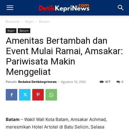
Beranda
Kepri
Batam
Kepri
Batam
Amenitas Bertambah dan
Event Mulai Ramai, Amsakar:
Pariwisata Makin
Menggeliat
Penulis
Redaksi Detikkeprinews
-
Agustus 10, 2022
417
0
Batam
– Wakil Wali Kota Batam, Amsakar Achmad,
meresmikan Hotel Artotel di Batu Selicin, Selasa