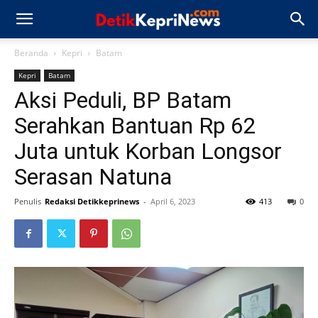
Beranda
Kepri
Batam
Kepri
Batam
Aksi Peduli, BP Batam
Serahkan Bantuan Rp 62
Juta untuk Korban Longsor
Serasan Natuna
Penulis
Redaksi Detikkeprinews
-
April 6, 2023
413
0