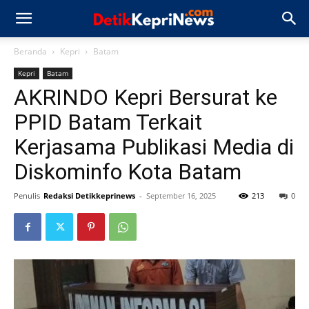
Beranda
Kepri
Batam
Kepri
Batam
AKRINDO Kepri Bersurat ke
PPID Batam Terkait
Kerjasama Publikasi Media di
Diskominfo Kota Batam
Penulis
Redaksi Detikkeprinews
-
September 16, 2025
213
0